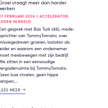
Groei vraagt meer dan harder
werken
27 FEBRUARI 2026
|
ACCELERATOR
,
LEDEN IN BEELD
Een gesprek met Bas Turk (46), mede-
oprichter van TommyTomato, over
missiegedreven groeien, loslaten als
leider en waarom een ondernemer
moet meebewegen met zijn bedrijf.
We zitten in een eenvoudige
vergaderruimte bij TommyTomato.
Geen luxe stoelen, geen hippe
lampen....
LEES MEER