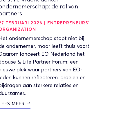
ondernemerschap: de rol van
partners
27 FEBRUARI 2026
|
ENTREPRENEURS'
ORGANIZATION
Het ondernemerschap stopt niet bij
de ondernemer, maar leeft thuis voort.
Daarom lanceert EO Nederland het
Spouse & Life Partner Forum: een
nieuwe plek waar partners van EO-
leden kunnen reflecteren, groeien en
bijdragen aan sterkere relaties en
duurzamer...
LEES MEER