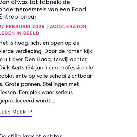
Van afwas tot fabriek: de
ondernemersreis van een Food
Entrepreneur
27 FEBRUARI 2026
|
ACCELERATOR
,
LEDEN IN BEELD
Het is hoog, licht en open op de
vierde verdieping. Door de ramen kijk
je uit over Den Haag, terwijl achter
Dick Aerts (34 jaar) een professionele
kookruimte op volle schaal zichtbaar
is. Grote pannen. Stellingen met
flessen. Een plek waar serieus
geproduceerd wordt,...
LEES MEER
De stille kracht achter