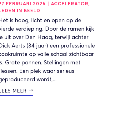
27 FEBRUARI 2026
|
ACCELERATOR
,
LEDEN IN BEELD
Het is hoog, licht en open op de
vierde verdieping. Door de ramen kijk
je uit over Den Haag, terwijl achter
Dick Aerts (34 jaar) een professionele
kookruimte op volle schaal zichtbaar
is. Grote pannen. Stellingen met
flessen. Een plek waar serieus
geproduceerd wordt,...
LEES MEER