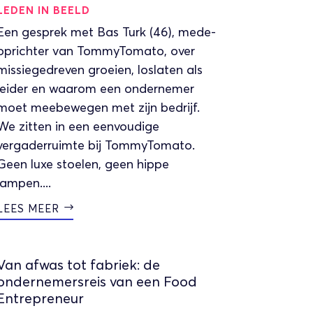
LEDEN IN BEELD
Een gesprek met Bas Turk (46), mede-
oprichter van TommyTomato, over
missiegedreven groeien, loslaten als
leider en waarom een ondernemer
moet meebewegen met zijn bedrijf.
We zitten in een eenvoudige
vergaderruimte bij TommyTomato.
Geen luxe stoelen, geen hippe
lampen....
LEES MEER
Van afwas tot fabriek: de
ondernemersreis van een Food
Entrepreneur