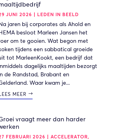
maaltijdbedrijf
29 JUNI 2026
|
LEDEN IN BEELD
Na jaren bij corporates als Ahold en
HEMA besloot Marleen Jansen het
roer om te gooien. Wat begon met
koken tijdens een sabbatical groeide
uit tot MarleenKookt, een bedrijf dat
inmiddels dagelijks maaltijden bezorgt
in de Randstad, Brabant en
Gelderland. Waar kwam je...
LEES MEER
Groei vraagt meer dan harder
werken
27 FEBRUARI 2026
|
ACCELERATOR
,